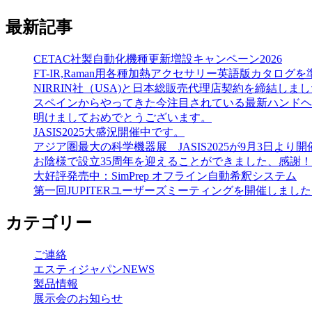
最新記事
CETAC社製自動化機種更新増設キャンペーン2026
FT-IR,Raman用各種加熱アクセサリー英語版カタログを準備しました（He
NIRRIN社（USA)と日本総販売代理店契約を締結しま
スペインからやってきた今注目されている最新ハンドヘルドN
明けましておめでとうございます。
JASIS2025大盛況開催中です。
アジア圏最大の科学機器展 JASIS2025が9月3日より
お陰様で設立35周年を迎えることができました、感謝！
大好評発売中：SimPrep オフライン自動希釈システム
第一回JUPITERユーザーズミーティングを開催しまし
カテゴリー
ご連絡
エスティジャパンNEWS
製品情報
展示会のお知らせ