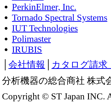
PerkinElmer, Inc.
Tornado Spectral Systems
IUT Technologies
Polimaster
IRUBIS
│
会社情報
│
カタログ請求
分析機器の総合商社 株式
Copyright © ST Japan INC. Al