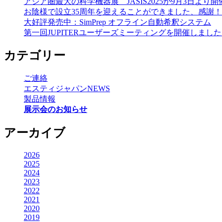
アジア圏最大の科学機器展 JASIS2025が9月3日より
お陰様で設立35周年を迎えることができました、感謝！
大好評発売中：SimPrep オフライン自動希釈システム
第一回JUPITERユーザーズミーティングを開催しまし
カテゴリー
ご連絡
エスティジャパンNEWS
製品情報
展示会のお知らせ
アーカイブ
2026
2025
2024
2023
2022
2021
2020
2019