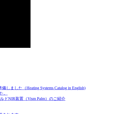
ating Systems Catalog in English)
した。
IR装置（Vism Palm）のご紹介