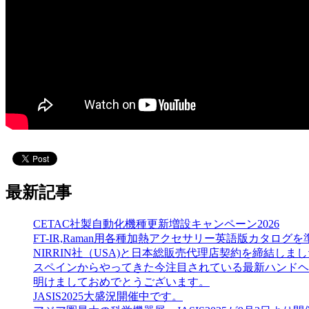
最新記事
CETAC社製自動化機種更新増設キャンペーン2026
FT-IR,Raman用各種加熱アクセサリー英語版カタログを準備しました（He
NIRRIN社（USA)と日本総販売代理店契約を締結しま
スペインからやってきた今注目されている最新ハンドヘルドN
明けましておめでとうございます。
JASIS2025大盛況開催中です。