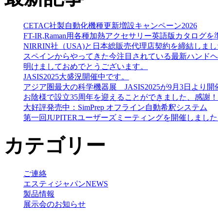
CETAC社製自動化機種更新増設キャンペーン2026
FT-IR,Raman用各種加熱アクセサリー英語版カタログを準備しました（He
NIRRIN社（USA)と日本総販売代理店契約を締結しま
スペインからやってきた今注目されている最新ハンドヘルドN
明けましておめでとうございます。
JASIS2025大盛況開催中です。
アジア圏最大の科学機器展 JASIS2025が9月3日より
お陰様で設立35周年を迎えることができました、感謝！
大好評発売中：SimPrep オフライン自動希釈システム
第一回JUPITERユーザーズミーティングを開催しまし
カテゴリー
ご連絡
エスティジャパンNEWS
製品情報
展示会のお知らせ