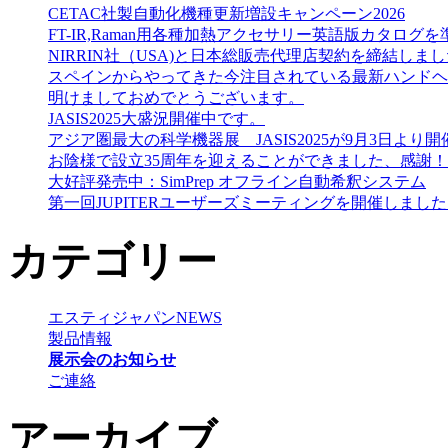
CETAC社製自動化機種更新増設キャンペーン2026
FT-IR,Raman用各種加熱アクセサリー英語版カタログを準備しました（He
NIRRIN社（USA)と日本総販売代理店契約を締結しま
スペインからやってきた今注目されている最新ハンドヘルドN
明けましておめでとうございます。
JASIS2025大盛況開催中です。
アジア圏最大の科学機器展 JASIS2025が9月3日より
お陰様で設立35周年を迎えることができました、感謝！
大好評発売中：SimPrep オフライン自動希釈システム
第一回JUPITERユーザーズミーティングを開催しまし
カテゴリー
エスティジャパンNEWS
製品情報
展示会のお知らせ
ご連絡
アーカイブ