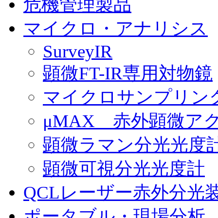
危機管理製品
マイクロ・アナリシス
SurveyIR
顕微FT-IR専用対物鏡
マイクロサンプリン
μMAX 赤外顕微ア
顕微ラマン分光光度
顕微可視分光光度計
QCLレーザー赤外分光
ポータブル・現場分析