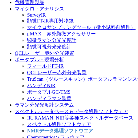
危機管理製品
マイクロ・アナリシス
SurveyIR
顕微FT-IR専用対物鏡
マイクロサンプリングツール（微小試料前処理）
μMAX 赤外顕微アクセサリー
顕微ラマン分光光度計
顕微可視分光光度計
QCLレーザー赤外分光装置
ポータブル・現場分析
フィールドFT-IR
QCLレーザー赤外分光装置
TruScan（ツルースキャン）ポータブルラマンシ
ハンディNIR
ポータブルGC-TMS
ハンディラマン装置
ラマン分光光度計システム
スペクトルデータベース＆データ処理ソフトウェア
IR, RAMAN, NIR等各種スペクトルデータベース
スペクトル処理ソフトウェア
NMRデータ処理ソフトウエア
Chemometricsソフトウェア