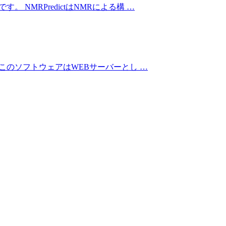
MRPredictはNMRによる構 …
。このソフトウェアはWEBサーバーとし …