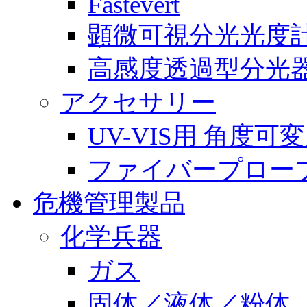
Fastevert
顕微可視分光光度
高感度透過型分光
アクセサリー
UV-VIS用 角度
ファイバープロー
危機管理製品
化学兵器
ガス
固体／液体／粉体