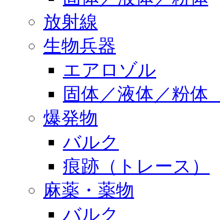
放射線
生物兵器
エアロゾル
固体／液体／粉体
爆発物
バルク
痕跡（トレース）
麻薬・薬物
バルク