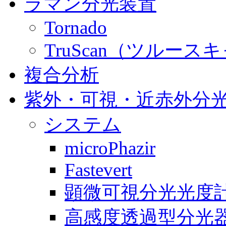
ラマン分光装置
Tornado
TruScan（ツル
複合分析
紫外・可視・近赤外分
システム
microPhazir
Fastevert
顕微可視分光光度
高感度透過型分光