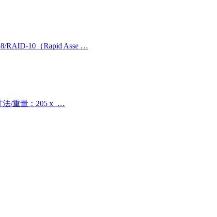
0（Rapid Asse …
重量：205 x …