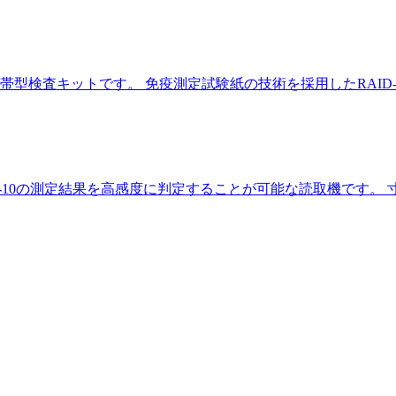
キットです。 免疫測定試験紙の技術を採用したRAID-8/RAID-1
-10の測定結果を高感度に判定することが可能な読取機です。 寸法/