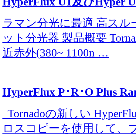
HyperFlux U1及びHy
ラマン分光に最適 高スル
ット分光器 製品概要 Torna
近赤外(380~ 1100n …
HyperFlux P･R･O Plus
Tornadoの新しい HyperF
ロスコピーを使用して、