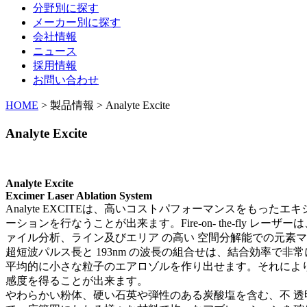
分野別に探す
メーカー別に探す
会社情報
ニュース
採用情報
お問い合わせ
HOME
> 製品情報 > Analyte Excite
Analyte Excite
Analyte Excite
Excimer Laser Ablation System
Analyte EXCITEは、高いコストパフォーマンスをもった
ーションを行なうことが出来ます。
Fire-on- the-f
ァイル分析、ライン及びエリア の高い 空間分解能での元素マッ
超短波パルス⻑と 193nm の波⻑の組合せは、結合効率で非
平均的に小さな粒子のエアロゾルを作り出せます。それにより
感度を得ることが出来ます。
やわらかい粉体、硬い石英や弾性のある炭酸塩を含む、不 透明なも