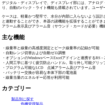
デジタル・ディスプレイで、ディスプレイ部には、アナログ・
り、自動のバック・ライト機能も搭載されています。ユーザー操
ケースは、軽量かつ堅牢で、水分が内部に入らないよう設計されてい
と連動することができ、本器の諸機能を拡張することができ
アラーム表示及びアラーム音（サウンド・カードが必要）機
主な機能
・線量率と線量の高感度測定とピーク線量率の記録が可能
・自動レンジ切替および自動ゼロ調整
・オプションのWindowsベースExcelアドインと連携する
・人間工学に基づく疲労防止ハンドル。取り外し可能グリッ
・プログラム可能なLCD 点滅アラーム及びアラーム音
・バッテリー交換が容易な本体下部の電池蓋
・線量当量のエネルギー応答が利用可能
カテゴリー
製品別に探す
危機管理製品